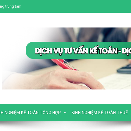
ng trung tâm
NH NGHIỆM KẾ TOÁN TỔNG HỢP
KINH NGHIỆM KẾ TOÁN THUẾ