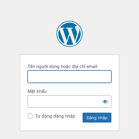
Tên người dùng hoặc địa chỉ email
Mật khẩu
Tự động đăng nhập